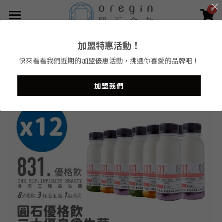
0
×
商品分類
菜單
加盟特惠活動！
返回
全新圓點會員
所有商品分類
快來看看我們近期的加盟優惠活動，挑選你喜愛的品牌吧！
會員權益
加盟我們
品牌
加盟專區
茶飲工藝
圓石TeaBar
店面資訊
圓石teabar
圓石禪飲
圓石優格飲
聯絡我們
行動茶旅