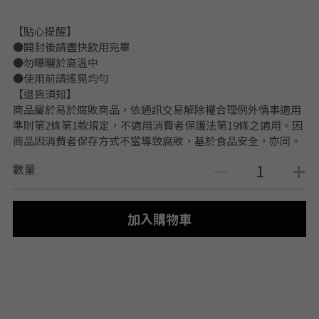
【貼心提醒】
●開封後請盡快飲用完畢
●勿曝曬於高溫中
●使用前請搖晃均勻
【退貨須知】
商品屬於易於腐敗商品，依通訊交易解除權合理例外情事適用
準則第2條第1款規定，不適用消費者保護法第19條之適用。因
商品因消費者保存方式不當導致腐敗，基於食品安全，亦同。
數量
加入購物車