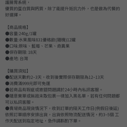
護腸胃系統，
優質的蛋白質與鈣質，除了能提升抵抗力外，也是做為代餐的
好選擇。
【商品規格】
●容量:240g/1罐
●數量:水果風味831優格飲(隨機)12罐
●口味:原味、藍莓、芒果、奇異果
●保存期限: 18天
●產地: 台灣
【購買須知】
●配送天數約2~3天，收到後實際保存期限為12~13天
●消費滿999元即可免運
●若商品有瑕疵或寄錯問題請於24小時內私訊客服。
●隨意棄單或無故未取包裹一律加入黑名單，若有任何問題都
可以私訊客服。
●賣場商品現貨情況下，收到訂單的隔天工作日(例假日後延)
依照訂單順序安排出貨，出貨依照物流配送情況，約3~5個 工
作天配送到指定地址，急件請斟酌下單。