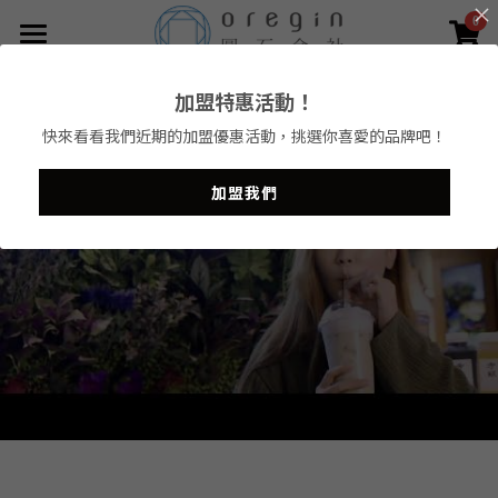
0
×
商品分類
菜單
加盟特惠活動！
全新圓點會員
所有商品分類
快來看看我們近期的加盟優惠活動，挑選你喜愛的品牌吧！
會員權益
加盟我們
品牌
加盟專區
茶飲工藝
圓石TeaBar
店面資訊
圓石teabar
圓石禪飲
圓石優格飲
聯絡我們
行動茶旅