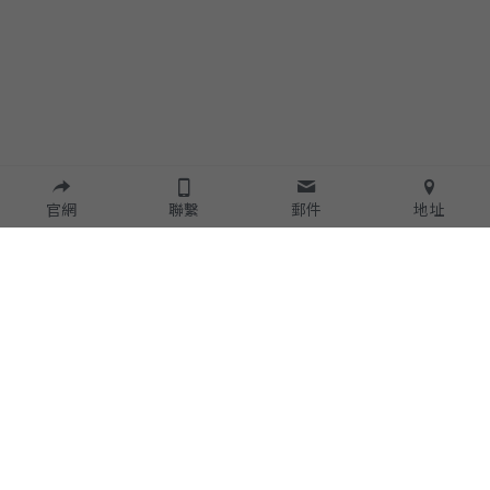
官網
聯繫
郵件
地址
圓石生活事業品牌
企業理念
圓石
Teabar
茶飲工藝
圓石優格飲
加盟專區
圓石
禪飲
影音報導
行動茶旅
店面資訊